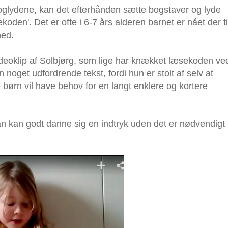
glydene, kan det efterhånden sætte bogstaver og lyde
oden'. Det er ofte i 6-7 års alderen barnet er nået der ti
hed.
videoklip af Solbjørg, som lige har knækket læsekoden ve
n noget udfordrende tekst, fordi hun er stolt af selv at
ørn vil have behov for en langt enklere og kortere
an kan godt danne sig en indtryk uden det er nødvendigt