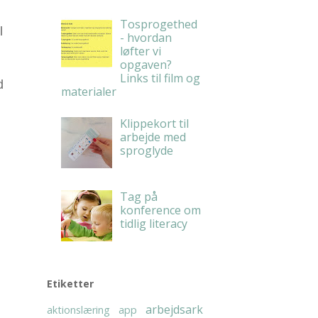
Tosprogethed
l
- hvordan
løfter vi
opgaven?
Links til film og
d
materialer
Klippekort til
arbejde med
sproglyde
Tag på
konference om
tidlig literacy
Etiketter
arbejdsark
aktionslæring
app