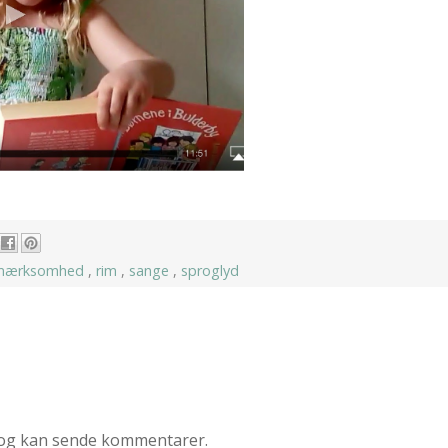
pmærksomhed
,
rim
,
sange
,
sproglyd
og kan sende kommentarer.