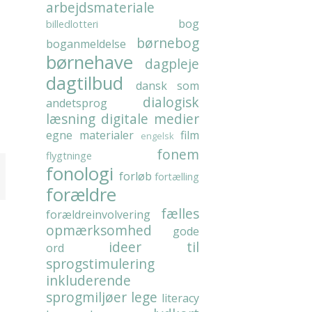
arbejdsmateriale
bog
billedlotteri
børnebog
boganmeldelse
børnehave
dagpleje
dagtilbud
dansk som
dialogisk
andetsprog
læsning
digitale medier
egne materialer
film
engelsk
fonem
flygtninge
fonologi
forløb
fortælling
forældre
fælles
forældreinvolvering
opmærksomhed
gode
ideer til
ord
sprogstimulering
inkluderende
sprogmiljøer
lege
literacy