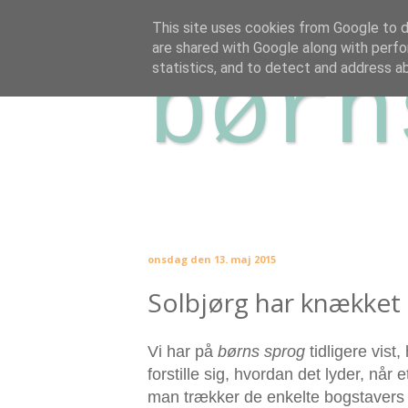
This site uses cookies from Google to de
are shared with Google along with perfo
børn
statistics, and to detect and address a
onsdag den 13. maj 2015
Solbjørg har knækket
Vi har på
børns sprog
tidligere vis
forstille sig, hvordan det lyder, når
man trækker de enkelte bogstavers 