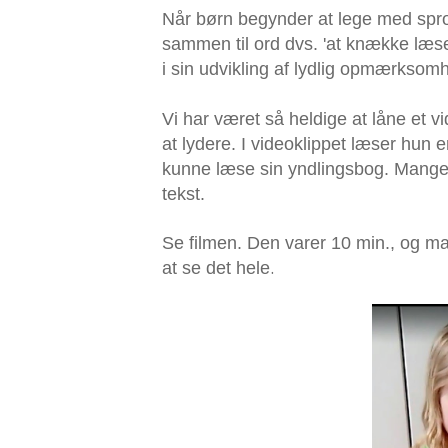
Når børn begynder at lege med spro
sammen til ord dvs. 'at knække læsek
i sin udvikling af lydlig opmærksom
Vi har været så heldige at låne et 
at lydere. I videoklippet læser hun e
kunne læse sin yndlingsbog. Mange b
tekst.
Se filmen. Den varer 10 min., og m
.
at se det hele