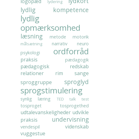
lydkort
logopæd
lydering
lydlig kompetence
lydlig
opmærksomhed
læsning
metode
motorik
narrativ
neuro
målsætning
ordforråd
psykologi
praksis
pædagogik
pædagogisk redskab
relationer
rim
sange
sproglyd
sproggruppe
sprogstimulering
synlig læring
TED talk
test
tosproget
tosprogethed
udtalevanskeligheder
udvikle
undervisning
praksis
videnskab
vendespil
vuggestue