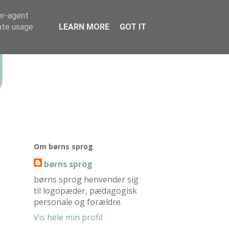
er-agent
rate usage
LEARN MORE
GOT IT
g
Om børns sprog
børns sprog
børns sprog henvender sig
til logopæder, pædagogisk
personale og forældre.
Vis hele min profil