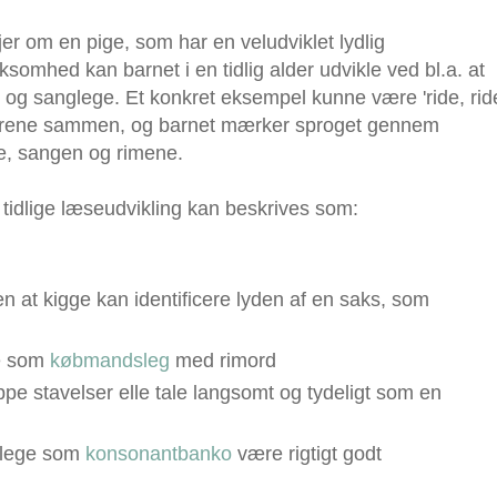
jer om en pige, som har en veludviklet lydlig
hed kan barnet i en tidlig alder udvikle ved bl.a. at
 og sanglege. Et konkret eksempel kunne være 'ride, rid
ldrene sammen, og barnet mærker sproget gennem
e, sangen og rimene.
idlige læseudvikling kan beskrives som:
en at kigge kan identificere lyden af en saks, som
ge som
købmandsleg
med rimord
ppe stavelser elle tale langsomt og tydeligt som en
 lege som
konsonantbanko
være rigtigt godt