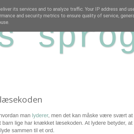
Blog
Lydkort
Kontakt
liver its services and to analyze traffic. Your IP address and us
rmance and security metrics to ensure quality of service, gene
s spro
buse.
 læsekoden
t, hvordan man
lyderer
, men det kan måske være svært at
 et barn lige har knækket læsekoden. At lydere betyder, at
lyde sammen til et ord.