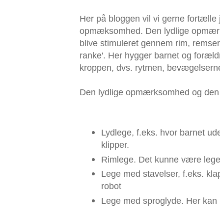
Her på bloggen vil vi gerne fortælle 
opmæksomhed. Den lydlige opmærksom
blive stimuleret gennem rim, remser
ranke'. Her hygger barnet og foræ
kroppen, dvs. rytmen, bevægelsern
Den lydlige opmærksomhed og den t
Lydlege, f.eks. hvor barnet ud
klipper.
Rimlege. Det kunne være le
Lege med stavelser, f.eks. kla
robot
Lege med sproglyde. Her kan