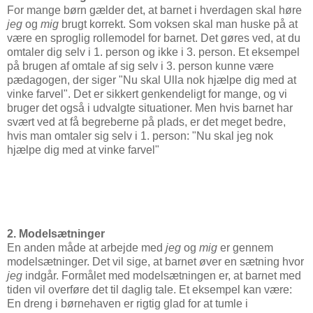
For mange børn gælder det, at barnet i hverdagen skal høre
jeg
og
mig
brugt korrekt. Som voksen skal man huske på at
være en sproglig rollemodel for barnet. Det gøres ved, at du
omtaler dig selv i 1. person og ikke i 3. person. Et eksempel
på brugen af omtale af sig selv i 3. person kunne være
pædagogen, der siger "Nu skal Ulla nok hjælpe dig med at
vinke farvel". Det er sikkert genkendeligt for mange, og vi
bruger det også i udvalgte situationer. Men hvis barnet har
svært ved at få begreberne på plads, er det meget bedre,
hvis man omtaler sig selv i 1. person: "Nu skal jeg nok
hjælpe dig med at vinke farvel"
2. Modelsætninger
En anden måde at arbejde med
jeg
og
mig
er gennem
modelsætninger. Det vil sige, at barnet øver en sætning hvor
jeg
indgår. Formålet med modelsætningen er, at barnet med
tiden vil overføre det til daglig tale. Et eksempel kan være:
En dreng i børnehaven er rigtig glad for at tumle i