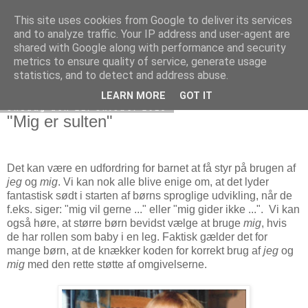
This site uses cookies from Google to deliver its services
børns sprog
and to analyze traffic. Your IP address and user-agent are
shared with Google along with performance and security
metrics to ensure quality of service, generate usage
statistics, and to detect and address abuse.
▼
LEARN MORE
GOT IT
onsdag den 21. oktober 2015
"Mig er sulten"
Det kan være en udfordring for barnet at få styr på brugen af
jeg
og
mig
. Vi kan nok alle blive enige om, at det lyder
fantastisk sødt i starten af børns sproglige udvikling, når de
f.eks. siger: "mig vil gerne ..." eller "mig gider ikke ...". Vi kan
også høre, at større børn bevidst vælge at bruge
mig
, hvis
de har rollen som baby i en leg. Faktisk gælder det for
mange børn, at de knækker koden for korrekt brug af
jeg
og
mig
med den rette støtte af omgivelserne.